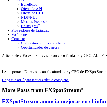
Services
Beneficios
Oferta de API
Oferta de GUI
NDF/NDS
Metales Preciosos
SM
FXInsights
Proveedores de Liquidez
Volúmenes
Contacto
Conviértase en nuestro cliente
Oportunidades de carrera
Artículo de e-Forex – Entrevista con el co-fundador y CEO, Alan F.
Lea la portada Entrevista con el cofundador y CEO de FXSpotStrea
Haga clic aquí para leer el artículo completo.
More Posts from FXSpotStream
®
FXSpotStream anuncia mejoras en el inform