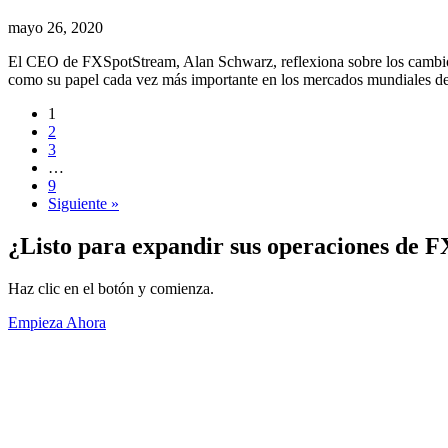
mayo 26, 2020
El CEO de FXSpotStream, Alan Schwarz, reflexiona sobre los cambios 
como su papel cada vez más importante en los mercados mundiales de 
1
2
3
…
9
Siguiente »
¿Listo para expandir sus operaciones de F
Haz clic en el botón y comienza.
Empieza Ahora
Acerca de
Información General
Volúmenes
Socios Vendedores
Condiciones de uso