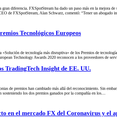
 gran diferencia. FXSpotStream ha dado un paso más en la mejora de su
l CEO de FXSpotStream, Alan Schwarz, comentó: “Tener un abogado i
remios Tecnológicos Europeos
ía «Solución de tecnología más disruptiva» de los Premios de tecnolo
uropean Technology Awards 2020 reconocen a los proveedores de serv
s TradingTech Insight de EE. UU.
remonias de premios han cambiado más allá del reconocimiento. Sin emba
n sosteniendo los dos premios ganados por la compañía en los…
o en el mercado FX del Coronavirus y el 