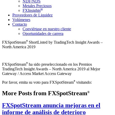
NDF/NDS
Metales Preciosos
SM
FXInsights
Proveedores de Liquidez
Volúmenes
Contacto
Conviértase en nuestro cliente
Oportunidades de carrera
®
FXSpotStream
ShortListed by TradingTech Insight Awards –
North America 2019
®
FXSpotStream
ha sido preseleccionado en los Premios
TradingTech Insight Awards – North America 2019 al Mejor
Gateway / Access Market Access Gateway
®
Por favor, emita su voto para FXSpotStream
visitando:
More Posts from FXSpotStream
®
FXSpotStream anuncia mejoras en el
informe de análisis de deterioro