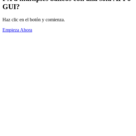
GUI?
Haz clic en el botón y comienza.
Empieza Ahora
Acerca de
Información General
Volúmenes
Socios Vendedores
Condiciones de uso
Política de Privacidad
Servicios
Beneficios
Oferta de API
Oferta de GUI
Metales Preciosos
FXInsights
Últimas Novedaded