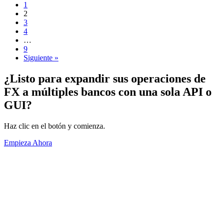
1
2
3
4
…
9
Siguiente »
¿Listo para expandir sus operaciones de
FX a múltiples bancos con una sola API o
GUI?
Haz clic en el botón y comienza.
Empieza Ahora
Acerca de
Información General
Volúmenes
Socios Vendedores
Condiciones de uso
Política de Privacidad