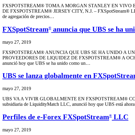
FXSPOTSTREAM® TOMA A MORGAN STANLEY EN VIVO EN
DE FXSPOTSTREAM® JERSEY CITY, N.J. – FXSpotStream® LLC, una su
de agregación de precios…
FXSpotStream
anuncia que UBS se ha uni
®
mayo 27, 2019
FXSPOTSTREAM® ANUNCIA QUE UBS SE HA UNIDO A UN
PROVEEDORES DE LIQUIDEZ DE FXSPOTSTREAM® A OCHO BANCO
anunció hoy que UBS se ha unido como un…
UBS se lanza globalmente en FXSpotStre
mayo 27, 2019
UBS VA A VIVIR GLOBALMENTE EN FXSPOTSTREAM® COMO 
subsidiaria de LiquidityMatch LLC, anunció hoy que UBS está ahora 
Perfiles de e-Forex FXSpotStream
LLC
®
mayo 27, 2019