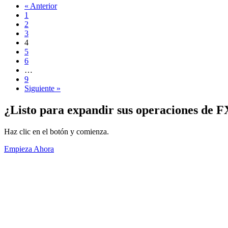
« Anterior
1
2
3
4
5
6
…
9
Siguiente »
¿Listo para expandir sus operaciones de F
Haz clic en el botón y comienza.
Empieza Ahora
Acerca de
Información General
Volúmenes
Socios Vendedores
Condiciones de uso
Política de Privacidad