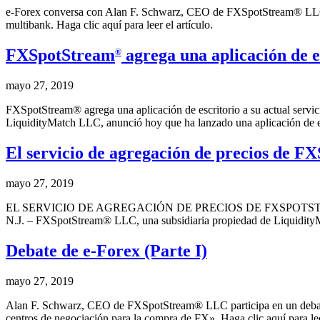
e-Forex conversa con Alan F. Schwarz, CEO de FXSpotStream® LLC, la
multibank. Haga clic aquí para leer el artículo.
FXSpotStream
agrega una aplicación de e
®
mayo 27, 2019
FXSpotStream® agrega una aplicación de escritorio a su actual serv
LiquidityMatch LLC, anunció hoy que ha lanzado una aplicación de es
El servicio de agregación de precios de F
mayo 27, 2019
EL SERVICIO DE AGREGACIÓN DE PRECIOS DE FXSPOTS
N.J. – FXSpotStream® LLC, una subsidiaria propiedad de LiquidityMat
Debate de e-Forex (Parte I)
mayo 27, 2019
Alan F. Schwarz, CEO de FXSpotStream® LLC participa en un debate de
centros de negociación para la compra de FX». Haga clic aquí para lee