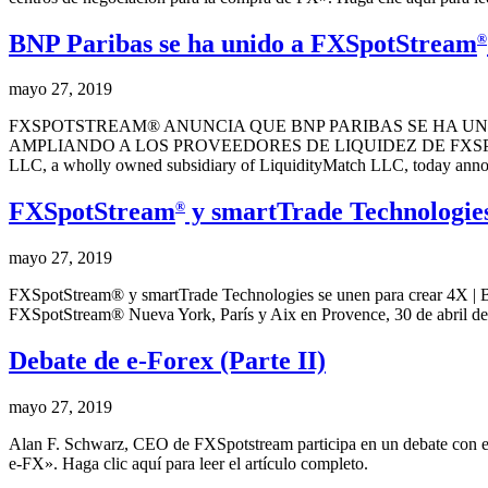
BNP Paribas se ha unido a FXSpotStream
®
mayo 27, 2019
FXSPOTSTREAM® ANUNCIA QUE BNP PARIBAS SE HA UN
AMPLIANDO A LOS PROVEEDORES DE LIQUIDEZ DE FXSPO
LLC, a wholly owned subsidiary of LiquidityMatch LLC, today ann
FXSpotStream
y smartTrade Technologies 
®
mayo 27, 2019
FXSpotStream® y smartTrade Technologies se unen para crear 4X | Bo
FXSpotStream® Nueva York, París y Aix en Provence, 30 de abril d
Debate de e-Forex (Parte II)
mayo 27, 2019
Alan F. Schwarz, CEO de FXSpotstream participa en un debate con e-F
e-FX». Haga clic aquí para leer el artículo completo.