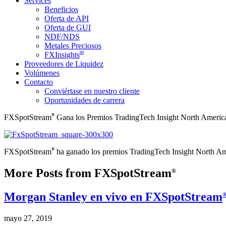
Services
Beneficios
Oferta de API
Oferta de GUI
NDF/NDS
Metales Preciosos
SM
FXInsights
Proveedores de Liquidez
Volúmenes
Contacto
Conviértase en nuestro cliente
Oportunidades de carrera
®
FXSpotStream
Gana los Premios TradingTech Insight North Americ
®
FXSpotStream
ha ganado los premios TradingTech Insight North A
More Posts from FXSpotStream
®
Morgan Stanley en vivo en FXSpotStream
mayo 27, 2019