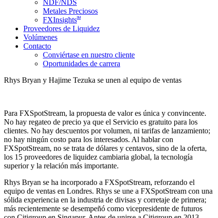
NDF/NDS
Metales Preciosos
SM
FXInsights
Proveedores de Liquidez
Volúmenes
Contacto
Conviértase en nuestro cliente
Oportunidades de carrera
Rhys Bryan y Hajime Tezuka se unen al equipo de ventas
Para FXSpotStream, la propuesta de valor es única y convincente.
No hay regateo de precio ya que el Servicio es gratuito para los
clientes. No hay descuentos por volumen, ni tarifas de lanzamiento;
no hay ningún costo para los interesados. Al hablar con
FXSpotStream, no se trata de dólares y centavos, sino de la oferta,
los 15 proveedores de liquidez cambiaria global, la tecnología
superior y la relación más importante.
Rhys Bryan se ha incorporado a FXSpotStream, reforzando el
equipo de ventas en Londres. Rhys se une a FXSpotStream con una
sólida experiencia en la industria de divisas y corretaje de primera;
más recientemente se desempeñó como vicepresidente de futuros
con Citigroup en Singapur. Antes de unirse a Citigroup en 2013,