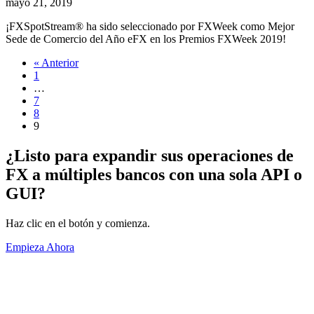
mayo 21, 2019
¡FXSpotStream® ha sido seleccionado por FXWeek como Mejor
Sede de Comercio del Año eFX en los Premios FXWeek 2019!
« Anterior
1
…
7
8
9
¿Listo para expandir sus operaciones de
FX a múltiples bancos con una sola API o
GUI?
Haz clic en el botón y comienza.
Empieza Ahora
Acerca de
Información General
Volúmenes