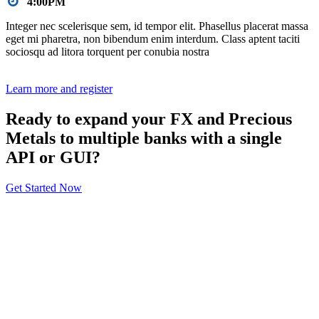
4:00PM
Integer nec scelerisque sem, id tempor elit. Phasellus placerat massa
eget mi pharetra, non bibendum enim interdum. Class aptent taciti
sociosqu ad litora torquent per conubia nostra
Learn more and register
Ready to expand your FX and Precious
Metals to multiple banks with a single
API or GUI?
Get Started Now
Acerca de
Información General
Volúmenes
Socios Vendedores
Condiciones de uso
Política de Privacidad
Servicios